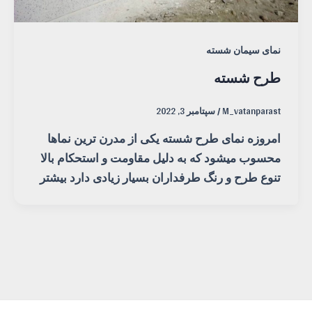
نمای سیمان شسته
طرح شسته
M_vatanparast
/
سپتامبر 3, 2022
امروزه نمای طرح شسته یکی از مدرن ترین نماها
محسوب میشود که به دلیل مقاومت و استحکام بالا
تنوع طرح و رنگ طرفداران بسیار زیادی دارد بیشتر