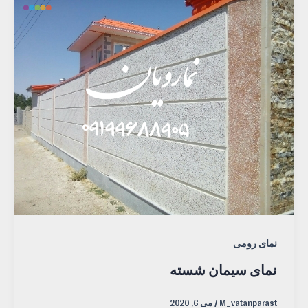
نمای رومی
نمای سیمان شسته
M_vatanparast
/
می 6, 2020