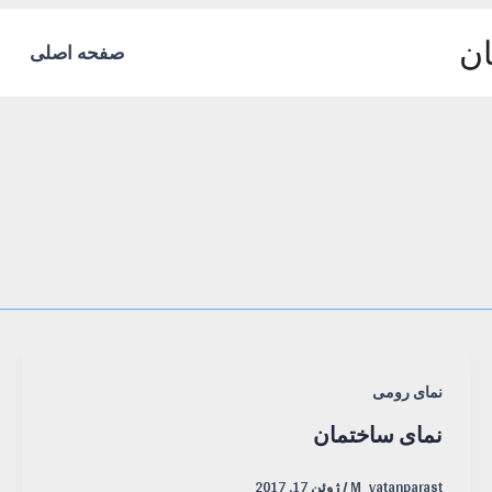
ان
صفحه اصلی
نمای رومی
نمای ساختمان
M_vatanparast
/
ژوئن 17, 2017