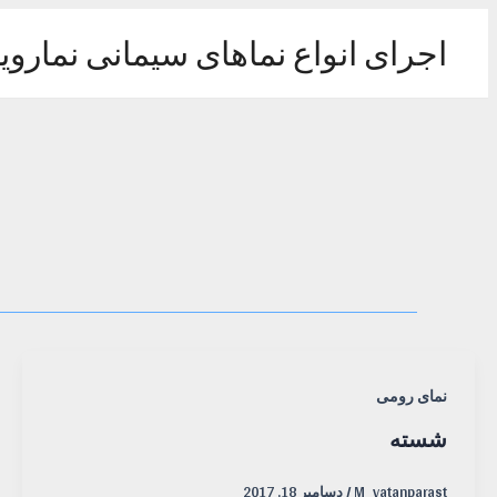
رش
ه
اجرای انواع نماهای سیمانی نماروی
حتوا
نمای رومی
شسته
M_vatanparast
/
دسامبر 18, 2017