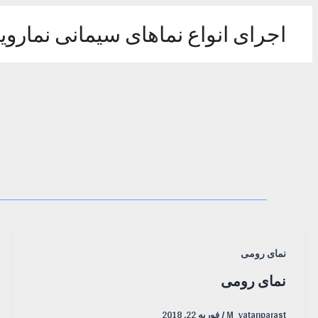
رش
ه
اجرای انواع نماهای سیمانی نماروی
حتوا
نمای رومی
نمای رومی
M_vatanparast
/
فوریه 22, 2018