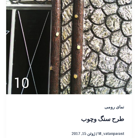
نمای رومی
طرح سنگ وچوب
M_vatanparast
/
ژوئن 15, 2017