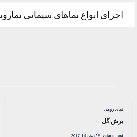
رش
ه
اجرای انواع نماهای سیمانی نماروی
حتوا
نمای رومی
برش گل
M_vatanparast
/
ژوئن 14, 2017