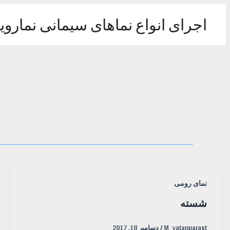
رش
ه
اجرای انواع نماهای سیمانی نماروی
حتوا
نمای رومی
شسته
M_vatanparast
/
دسامبر 18, 2017