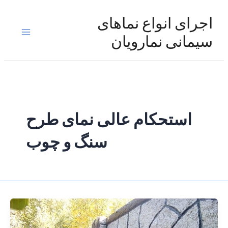
رش
ه
اجرای انواع نماهای
حتوا
Main
سیمانی نمارویان
Menu
استحکام عالی نمای طرح
سنگ و چوب