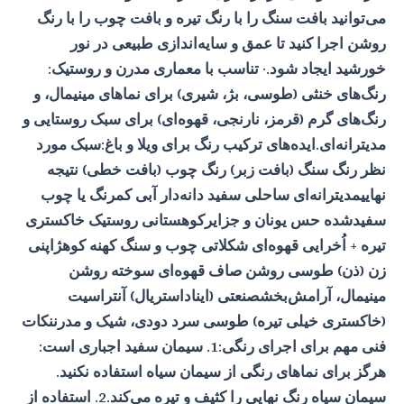
می‌توانید بافت سنگ را با رنگ تیره و بافت چوب را با رنگ
روشن اجرا کنید تا عمق و سایه‌اندازی طبیعی در نور
خورشید ایجاد شود.· تناسب با معماری مدرن و روستیک:
رنگ‌های خنثی (طوسی، بژ، شیری) برای نماهای مینیمال، و
رنگ‌های گرم (قرمز، نارنجی، قهوه‌ای) برای سبک روستایی و
مدیترانه‌ای.ایده‌های ترکیب رنگ برای ویلا و باغ:سبک مورد
نظر رنگ سنگ (بافت زبر) رنگ چوب (بافت خطی) نتیجه
نهاییمدیترانه‌ای ساحلی سفید دانه‌دار آبی کمرنگ یا چوب
سفیدشده حس یونان و جزایرکوهستانی روستیک خاکستری
تیره + اُخرایی قهوه‌ای شکلاتی چوب و سنگ کهنه کوهژاپنی
زن (ذن) طوسی روشن صاف قهوه‌ای سوخته روشن
مینیمال، آرامش‌بخشصنعتی (ایناداستریال) آنتراسیت
(خاکستری خیلی تیره) طوسی سرد دودی، شیک و مدرننکات
فنی مهم برای اجرای رنگی:1. سیمان سفید اجباری است:
هرگز برای نماهای رنگی از سیمان سیاه استفاده نکنید.
سیمان سیاه رنگ نهایی را کثیف و تیره می‌کند.2. استفاده از