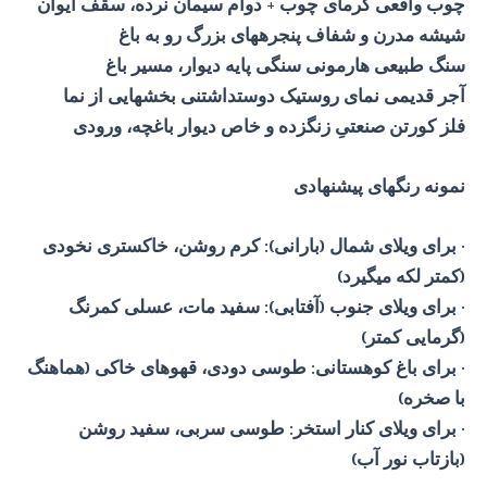
چوب واقعی گرمای چوب + دوام سیمان نرده، سقف ایوان
شیشه مدرن و شفاف پنجرههای بزرگ رو به باغ
سنگ طبیعی هارمونی سنگی پایه دیوار، مسیر باغ
آجر قدیمی نمای روستیک دوستداشتنی بخشهایی از نما
فلز کورتن صنعتیِ زنگزده و خاص دیوار باغچه، ورودی
نمونه رنگهای پیشنهادی
· برای ویلای شمال (بارانی): کرم روشن، خاکستری نخودی
(کمتر لکه میگیرد)
· برای ویلای جنوب (آفتابی): سفید مات، عسلی کمرنگ
(گرمایی کمتر)
· برای باغ کوهستانی: طوسی دودی، قهوهای خاکی (هماهنگ
با صخره)
· برای ویلای کنار استخر: طوسی سربی، سفید روشن
(بازتاب نور آب)