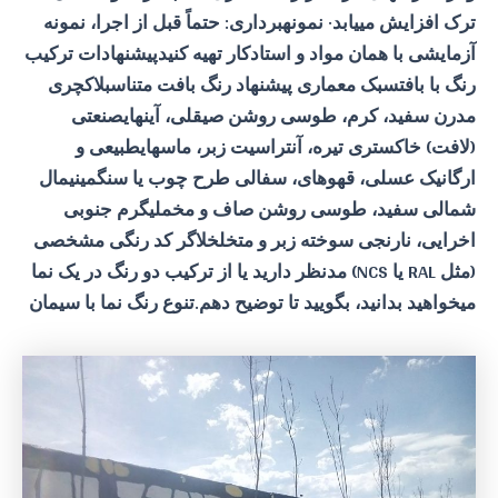
ترک افزایش مییابد· نمونهبرداری: حتماً قبل از اجرا، نمونه
آزمایشی با همان مواد و
استادکار
تهیه کنیدپیشنهادات ترکیب
رنگ با بافتسبک معماری پیشنهاد رنگ بافت متناسبلاکچری
مدرن سفید، کرم، طوسی روشن صیقلی، آینهایصنعتی
(لافت) خاکستری تیره، آنتراسیت زبر، ماسهایطبیعی و
ارگانیک عسلی، قهوهای، سفالی طرح چوب یا سنگمینیمال
شمالی سفید، طوسی روشن صاف و مخملیگرم جنوبی
اخرایی، نارنجی سوخته زبر و متخلخلاگر کد رنگی مشخصی
(مثل RAL یا NCS) مدنظر دارید یا از ترکیب دو رنگ در یک نما
میخواهید بدانید، بگویید تا توضیح دهم.
تنوع رنگ نما با سیمان