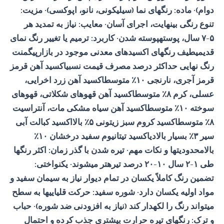
دوام)· ماده: رنگهای نما (سیلیکونی، نانو، اپوکسی)· مزیت:
تنوع رنگی بینهایت، اجرای آسان· معایب: نیاز به تمدید هر
۵-۷ سال، پوستهپوسته شدن· کاربرد: ترمیم یا تغییر رنگ نمای
قدیمیطیف رنگهای اکسیدهای معدنی موجود در بازارپیگمنت
رنگ نهایی حداکثر درصد مصرف قیمت نسبیاکسید آهن قرمز
قرمز آجری، نارنجی ۱۰٪ متوسطاکسید آهن زرد اخرایی،
عسلی، کرم ۸٪ متوسطاکسید آهن قهوهای شکلاتی، قهوهای
سوخته ۱۰٪ متوسطاکسید آهن سیاه مشکی مات، آنتراسیت
۸٪ متوسطاکسید کروم سبز زیتونی ۵٪ بالااکسید کبالت آبی
سیر ۳٪ بسیار بالادیاکسید تیتانیوم سفید درخشان ۱۰٪
بالامحدودیتها و نکات مهم· تیره شدن با گذر زمان: اکثر رنگها
طی ۱-۲ سال ۱۰-۲۰ درصد تیرهتر میشوند· یکنواختی:
تضمین رنگ کاملاً یکسان در تمام دیوار نیاز به سیمان سفید و
مواد اولیه یکسان دارد· شوره سفید: حرکت قلیاییها به سطح
میتواند رنگ را لکهدار کند (نیاز به افزودنی ضد شوره)· حباب
و ترک: رنگهای تیره حرارت بیشتری جذب کرده و احتمال