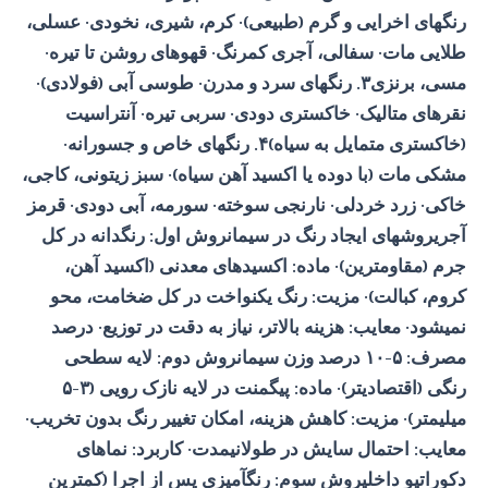
رنگهای اخرایی و گرم (طبیعی)· کرم، شیری، نخودی· عسلی،
طلایی مات· سفالی، آجری کمرنگ· قهوهای روشن تا تیره·
مسی، برنزی۳. رنگهای سرد و مدرن· طوسی آبی (فولادی)·
نقرهای متالیک· خاکستری دودی· سربی تیره· آنتراسیت
(خاکستری متمایل به سیاه)۴. رنگهای خاص و جسورانه·
مشکی مات (با دوده یا اکسید آهن سیاه)· سبز زیتونی، کاجی،
خاکی· زرد خردلی· نارنجی سوخته· سورمه، آبی دودی· قرمز
آجریروشهای ایجاد رنگ در سیمانروش اول: رنگدانه در کل
جرم (مقاومترین)· ماده: اکسیدهای معدنی (اکسید آهن،
کروم، کبالت)· مزیت: رنگ یکنواخت در کل ضخامت، محو
نمیشود· معایب: هزینه بالاتر، نیاز به دقت در توزیع· درصد
مصرف: ۵-۱۰ درصد وزن سیمانروش دوم: لایه سطحی
رنگی (اقتصادیتر)· ماده: پیگمنت در لایه نازک رویی (۳-۵
میلیمتر)· مزیت: کاهش هزینه، امکان تغییر رنگ بدون تخریب·
معایب: احتمال سایش در طولانیمدت· کاربرد: نماهای
دکوراتیو داخلیروش سوم: رنگآمیزی پس از اجرا (کمترین