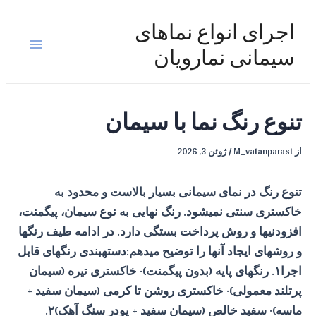
رش
ه
اجرای انواع نماهای
حتوا
Main
سیمانی نمارویان
Menu
تنوع رنگ نما با سیمان
از
M_vatanparast
/
ژوئن 3, 2026
تنوع رنگ در نمای سیمانی بسیار بالاست و محدود به
خاکستری سنتی نمیشود. رنگ نهایی به نوع سیمان، پیگمنت،
افزودنیها و روش پرداخت بستگی دارد. در ادامه طیف رنگها
و روشهای ایجاد آنها را توضیح میدهم:دستهبندی رنگهای قابل
اجرا۱. رنگهای پایه (بدون پیگمنت)· خاکستری تیره (سیمان
پرتلند معمولی)· خاکستری روشن تا کرمی (سیمان سفید +
ماسه)· سفید خالص (سیمان سفید + پودر سنگ آهک)۲.