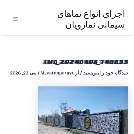
رش
ه
اجرای انواع نماهای
حتوا
Main
سیمانی نمارویان
Menu
IMG_20240406_140835
دیدگاه‌ خود را بنویسید
/ از
M_vatanparast
/
می 23, 2026