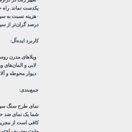
یکدست نماند. راه ح
درصد گران‌تر از س
کاربرد ایده‌آل:
· ویلاهای مدرن روس
· لابی و المان‌های
· دیوار محوطه و آلا
جمع‌بندی:
نمای طرح سنگ سیما
شما یک نمای ضد حری
کافی است از مجریان
مثبت بود، به راحتی