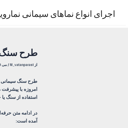
رش
ه
اجرای انواع نماهای سیمانی نماروی
حتوا
طرح سنگ 
از
M_vatanparast
/
می 29, 2026
طرح سنگ سیمانی .ت
امروزه با پیشرفت م
استفاده از سنگ یا 
در ادامه متن حرفه‌ا
آمده است: