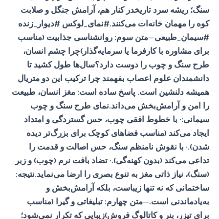
سنگ؛ ریشه سرد تاریخدر کنار هم، آرامش جنگل و صلابت
کوه را مهمان خانه‌ات می‌کنند.#نمای_لوکس #دیوار_زنده
#
سیمان_طبیعی
—متن سوم: روانشناسی جذابیت (مناسب
برای مشاوره با کارفرما یا سرمایه‌گذار)چرا چشم انسان،
طرح سنگ و چوب را دوست دارد؟سال‌ها طول کشید تا
دانشمندان علوم اعصاب بفهمند چرا ترکیب این دو متریال
همیشه دلنشین است. پاسخ ساده است: مغز انسان، طبیعت
را امن و آرامش‌بخش می‌داند.نمای طرح سنگ و چوب
سیمانی:· با خطوط افقی چوب، حس گستردگی و امتداد
ایجاد می‌کند (مناسب فضاهای کوچک برای بزرگ‌تر دیده
شدن).· با نقوش نامنظم سنگ، حس اصالت و قدمت را
تداعی می‌کند (بدون کهنه‌گی).· تضاد بافت نرم (چوب) و زبر
(سنگ)، نیاز ذاتی مغز به تنوع بصری را ارضا می‌نماید.نتیجه:
ساختمانی که نه تنها زیباست، بلکه آرامش‌بخش و
به‌یادماندنی است.—متن چهارم: تبلیغاتی و گیرا (مناسب
برای تیزر، بنر و کاتالوگ فروش)زیبایی که تکرار نمی‌شود؛