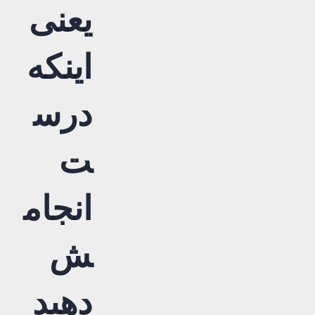
یعنی
اینکه
درس
ت
انجام
ش
دهید ح