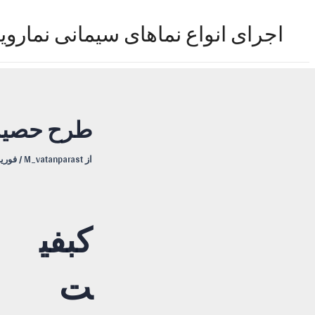
رش
ه
اجرای انواع نماهای سیمانی نماروی
حتوا
طرح حصی
از
M_vatanparast
/
فوریه 7, 8
کبفی
ت