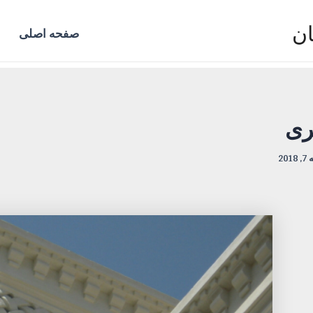
ان
صفحه اصلی
ری
201