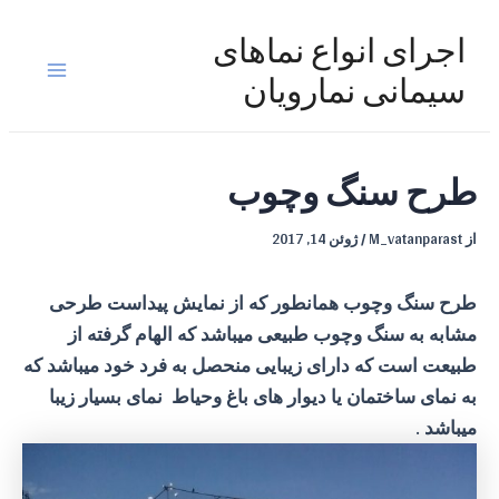
رش
ه
اجرای انواع نماهای
حتوا
Main
سیمانی نمارویان
Menu
طرح سنگ وچوب
از
M_vatanparast
/
ژوئن 14, 2017
طرح سنگ وچوب همانطور که از نمایش پیداست طرحی
مشابه به سنگ وچوب طبیعی میباشد که الهام گرفته از
طبیعت است که دارای زیبایی منحصل به فرد خود میباشد که
به نمای ساختمان یا دیوار های باغ وحیاط نمای بسیار زیبا
میباشد .