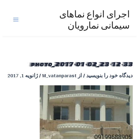
رش
ه
اجرای انواع نماهای
حتوا
Main
سیمانی نمارویان
Menu
photo_2017-01-02_23-12-33
دیدگاه‌ خود را بنویسید
/ از
M_vatanparast
/
ژانویه 1, 2017