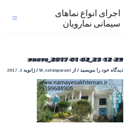
رش
ه
اجرای انواع نماهای
حتوا
Main
سیمانی نمارویان
Menu
photo_2017-01-02_23-12-29
دیدگاه‌ خود را بنویسید
/ از
M_vatanparast
/
ژانویه 1, 2017