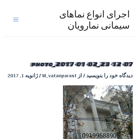
رش
ه
اجرای انواع نماهای
حتوا
Main
سیمانی نمارویان
Menu
photo_2017-01-02_23-12-07
دیدگاه‌ خود را بنویسید
/ از
M_vatanparast
/
ژانویه 1, 2017