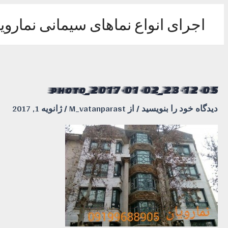
رش
ه
اجرای انواع نماهای سیمانی نماروی
حتوا
photo_2017-01-02_23-12-05
دیدگاه‌ خود را بنویسید
/ از
M_vatanparast
/
ژانویه 1, 2017