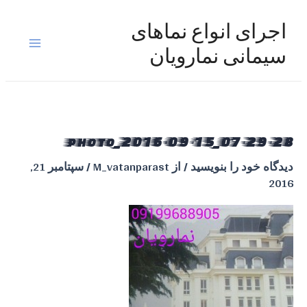
رش
ه
اجرای انواع نماهای
حتوا
Main
سیمانی نمارویان
Menu
photo_2016-09-15_07-29-28
دیدگاه‌ خود را بنویسید
/ از
M_vatanparast
/
سپتامبر 21,
2016