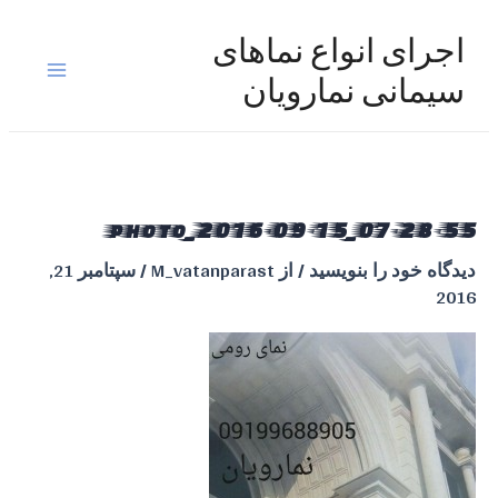
رش
ه
اجرای انواع نماهای
حتوا
Main
سیمانی نمارویان
Menu
photo_2016-09-15_07-28-55
دیدگاه‌ خود را بنویسید
/ از
M_vatanparast
/
سپتامبر 21,
2016