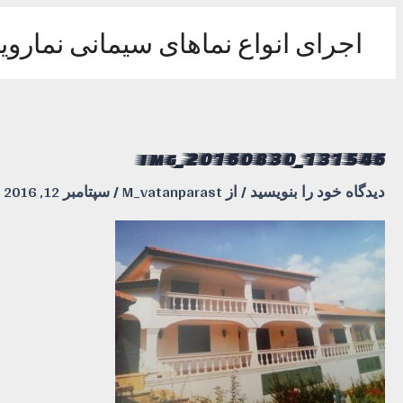
رش
ه
اجرای انواع نماهای سیمانی نماروی
حتوا
img_20160830_131546
دیدگاه‌ خود را بنویسید
/ از
M_vatanparast
/
سپتامبر 12, 2016