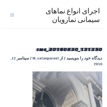
رش
ه
اجرای انواع نماهای
حتوا
Main
سیمانی نمارویان
Menu
img_20160830_131350
دیدگاه‌ خود را بنویسید
/ از
M_vatanparast
/
سپتامبر 12,
2016