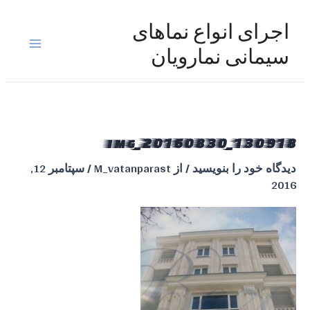
رش
ه
اجرای انواع نماهای
حتوا
Main
سیمانی نمارویان
Menu
img_20160830_130918
دیدگاه‌ خود را بنویسید
/ از
M_vatanparast
/
سپتامبر 12,
2016