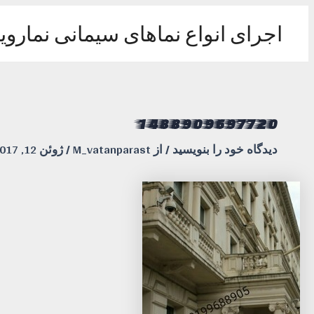
رش
ه
اجرای انواع نماهای سیمانی نماروی
حتوا
1488909697720
دیدگاه‌ خود را بنویسید
/ از
M_vatanparast
/
ژوئن 12, 2017