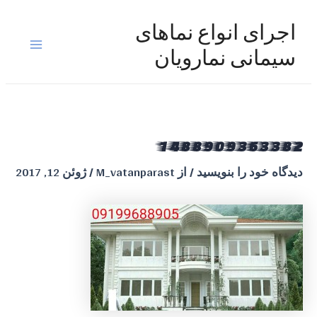
رش
ه
اجرای انواع نماهای
حتوا
Main
سیمانی نمارویان
Menu
1488909363382
دیدگاه‌ خود را بنویسید
/ از
M_vatanparast
/
ژوئن 12, 2017