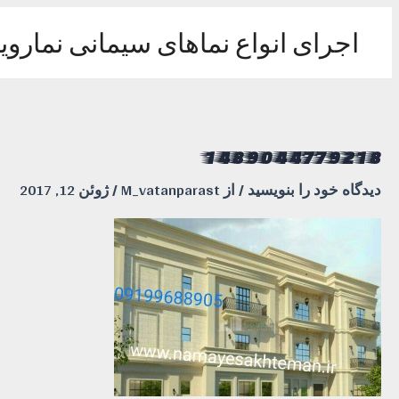
رش
ه
اجرای انواع نماهای سیمانی نماروی
حتوا
1489044779218
دیدگاه‌ خود را بنویسید
/ از
M_vatanparast
/
ژوئن 12, 2017