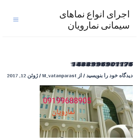
رش
ه
اجرای انواع نماهای
حتوا
Main
سیمانی نمارویان
Menu
1488996901176
دیدگاه‌ خود را بنویسید
/ از
M_vatanparast
/
ژوئن 12, 2017